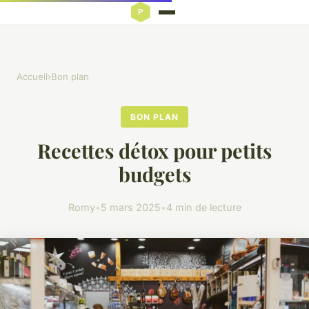
Accueil
›
Bon plan
BON PLAN
Recettes détox pour petits
budgets
Romy
•
5 mars 2025
•
4 min de lecture