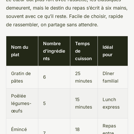
demeurent, mais le destin du repas s’écrit à six mains,
souvent avec ce qu’il reste. Facile de choisir, rapide
de rassembler, on partage sans attendre.
Nombre
Temps
Nom du
Idéal
d'ingrédie
de
plat
pour
nts
cuisson
Gratin de
25
Dîner
6
pâtes
minutes
familial
Poêlée
15
Lunch
légumes-
5
minutes
express
œufs
Repas
Émincé
18
7
entre