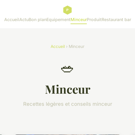
Accueil
Actu
Bon plan
Equipement
Minceur
Produit
Restaurant bar
Accueil
› Minceur
🥗
Minceur
Recettes légères et conseils minceur