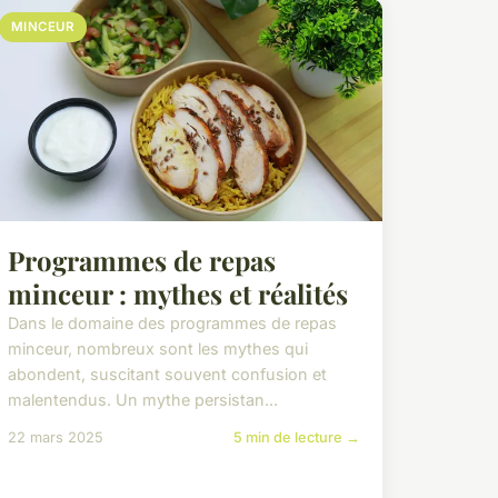
MINCEUR
Programmes de repas
minceur : mythes et réalités
Dans le domaine des programmes de repas
minceur, nombreux sont les mythes qui
abondent, suscitant souvent confusion et
malentendus. Un mythe persistan...
22 mars 2025
5 min de lecture →