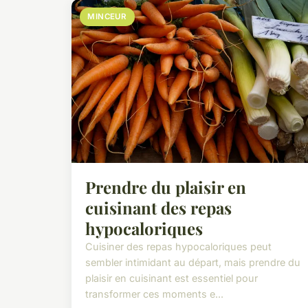
MINCEUR
Prendre du plaisir en
cuisinant des repas
hypocaloriques
Cuisiner des repas hypocaloriques peut
sembler intimidant au départ, mais prendre du
plaisir en cuisinant est essentiel pour
transformer ces moments e...