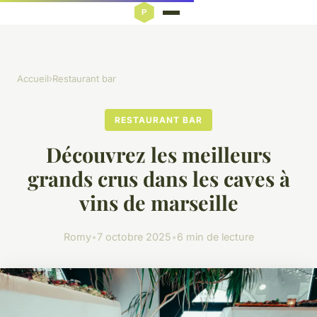
Accueil
›
Restaurant bar
RESTAURANT BAR
Découvrez les meilleurs
grands crus dans les caves à
vins de marseille
Romy
•
7 octobre 2025
•
6 min de lecture