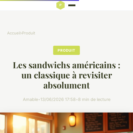
Accueil
›
Produit
PRODUIT
Les sandwichs américains :
un classique à revisiter
absolument
Amable
•
13/06/2026 17:58
•
8 min de lecture