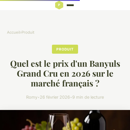
Accueil
›
Produit
PRODUIT
Quel est le prix d'un Banyuls
Grand Cru en 2026 sur le
marché français ?
Romy
•
26 février 2026
•
9 min de lecture